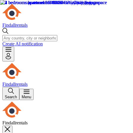
Findallrentals
Create AI notification
Findallrentals
Search
Menu
Findallrentals