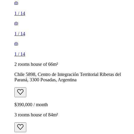
1
/
14
1
/
14
1
/
14
2 rooms house of 66m²
Chile 5898, Centro de Integración Territorial Riberas del
Paraná, 3300 Posadas, Argentina
$390,000 / month
3 rooms house of 84m²