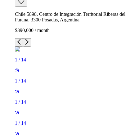
Chile 5898, Centro de Integración Territorial Riberas del
Paraná, 3300 Posadas, Argentina
$390,000 / month
1
/
14
1
/
14
1
/
14
1
/
14