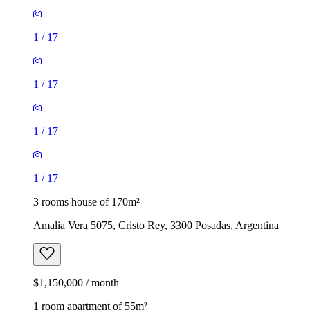
1
/
17
1
/
17
1
/
17
1
/
17
3 rooms house of 170m²
Amalia Vera 5075, Cristo Rey, 3300 Posadas, Argentina
$1,150,000 / month
1 room apartment of 55m²